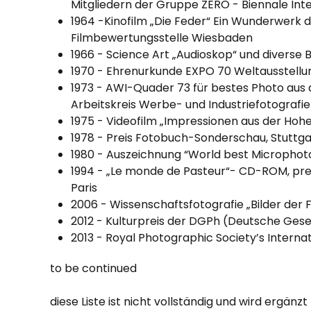
Mitgliedern der Gruppe ZERO - Biennale Inte
1964 -Kinofilm „Die Feder“ Ein Wunderwerk d
Filmbewertungsstelle Wiesbaden
1966 - Science Art „Audioskop“ und diverse 
1970 - Ehrenurkunde EXPO 70 Weltausstellu
1973 - AWI-Quader 73 für bestes Photo au
Arbeitskreis Werbe- und Industriefotograf
1975 - Videofilm „Impressionen aus der Hoh
1978 - Preis Fotobuch-Sonderschau, Stuttg
1980 -
Auszeichnung “World best Micropho
1994 -
„Le monde de Pasteur“- CD-ROM, preis
Paris
2006 - Wissenschaftsfotografie „Bilder der 
2012 - Kulturpreis der DGPh (Deutsche Gesel
2013 -
Royal Photographic Society’s Internat
to be continued
diese Liste ist nicht vollständig und wird ergänz