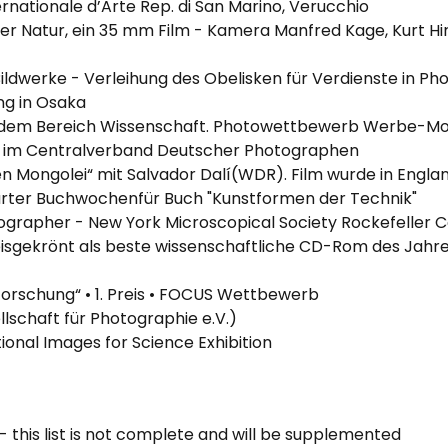
rnationale d’Arte Rep. di San Marino, Verucchio
er Natur, ein 35 mm Film - Kamera Manfred Kage, Kurt Hir
Bildwerke - Verleihung des Obelisken für Verdienste in P
ng in Osaka
s dem Bereich Wissenschaft. Photowettbewerb Werbe-Mod
ie im Centralverband Deutscher Photographen
en Mongolei“ mit Salvador Dalí(WDR). Film wurde in Engla
arter Buchwochenfür Buch "Kunstformen der Technik"
tographer -
New York Microscopical Society Rockefeller C
gekrönt als beste wissenschaftliche CD-Rom des Jahres,P
Forschung“ • 1. Preis • FOCUS Wettbewerb
lschaft für Photographie e.V.)
ional Images for Science Exhibition
t - this list is not complete and will be supplemented