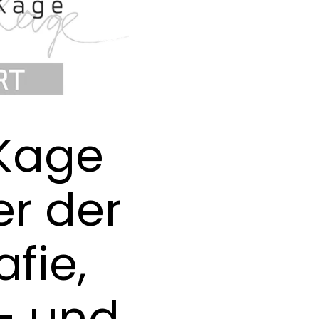
 Kage
er der
fie,
- und